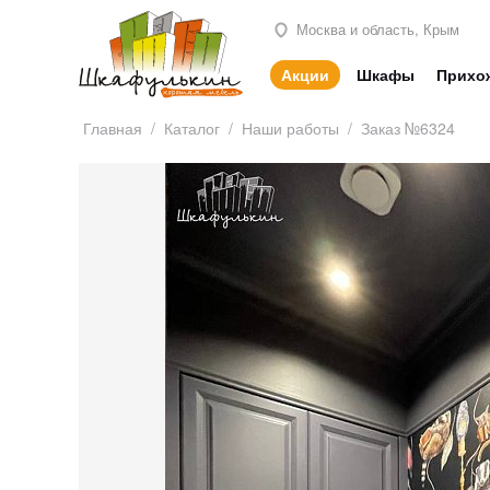
Москва и область, Крым
Акции
Шкафы
Прихо
Главная
/
Каталог
/
Наши работы
/
Заказ №6324