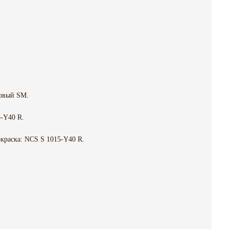
овый SM.
-Y40 R.
краска: NCS S 1015-Y40 R.