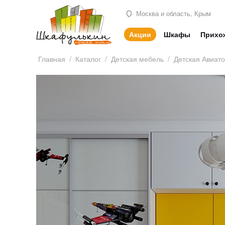
Москва и область, Крым
Акции
Шкафы
Прихо
Главная
/
Каталог
/
Детская мебель
/
Детская Авиат