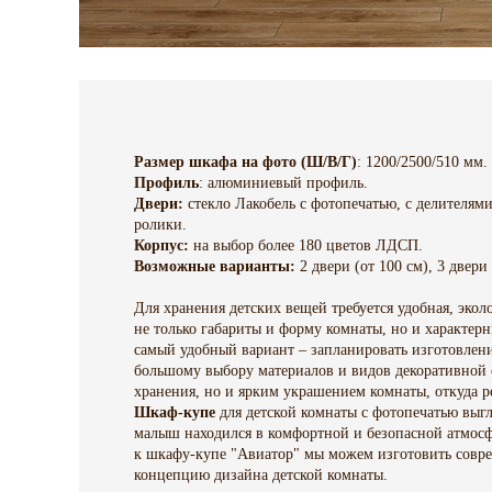
Размер шкафа на фото (Ш/В/Г)
: 1200/2500/510 мм.
Профиль
: алюминиевый профиль.
Двери:
стекло Лакобель с фотопечатью, с делителями
ролики.
Корпус:
на выбор более 180 цветов ЛДСП.
Возможные варианты:
2 двери (от 100 см), 3 двери 
Для хранения детских вещей требуется удобная, экол
не только габариты и форму комнаты, но и характер
самый удобный вариант – запланировать изготовлени
большому выбору материалов и видов декоративной о
хранения, но и ярким украшением комнаты, откуда ре
Шкаф-купе
для детской комнаты с фотопечатью выгл
малыш находился в комфортной и безопасной атмосф
к шкафу-купе "Авиатор" мы можем изготовить совре
концепцию дизайна детской комнаты.