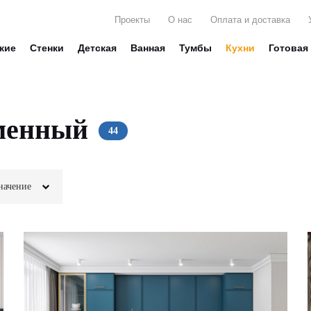
Проекты
О нас
Оплата и доставка
жие
Стенки
Детская
Ванная
Тумбы
Кухни
Готовая
менный
начение
вещей
Стекло
екора
Глянец
ниг
Матовые
осуды
Ассорти