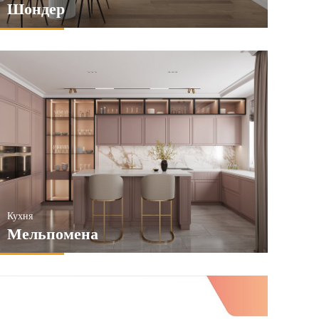
Шондер
Кухня
Мельпомена