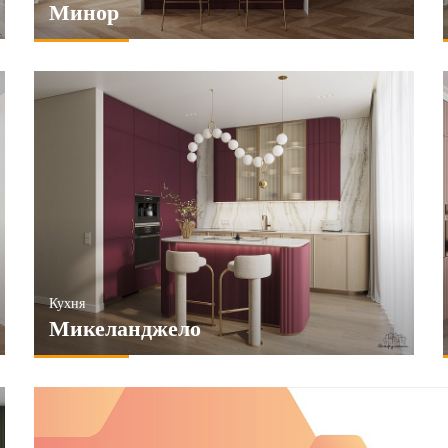
Минор
Кухня
Микеланджело