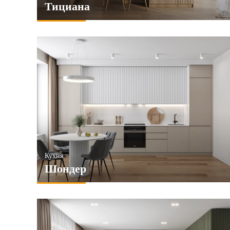
Тициана
Кухня
Шондер