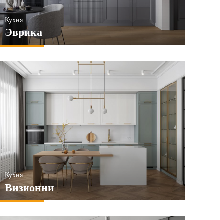
Кухня
Эврика
Кухня
Визионни