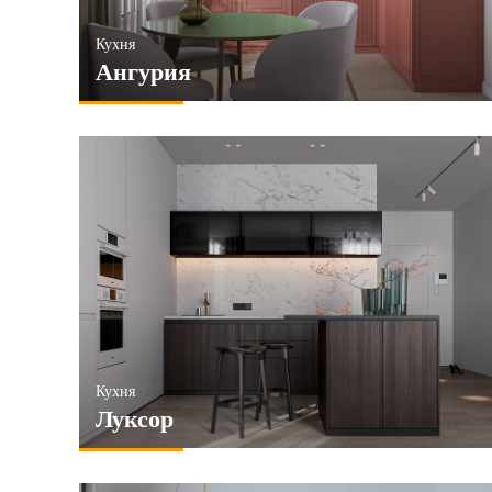
Кухня
Ангурия
Кухня
Луксор