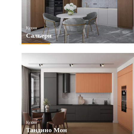
Кухня
Сальери
Кухня
Тандино Мон