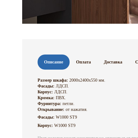
Описание
Оплата
Доставка
С
Размер шкафа:
2000х2400х550 мм.
Фасады:
ЛДСП.
Корпус:
ЛДСП.
Кромка:
ПВХ.
Фурнитура:
петли.
Открывание:
от нажатия.
Фасады:
W1000 ST9
Корпус:
W1000 ST9