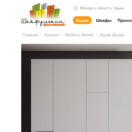
Москва и область, Крым
Акции
Шкафы
Прихо
Главная
/
Каталог
/
Мебель Микея
/
Шкаф Денди