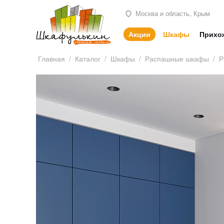
Москва и область, Крым
Акции
Шкафы
Прихо
Главная
/
Каталог
/
Шкафы
/
Распашные шкафы
/
Р