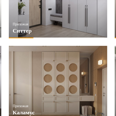
Прихожая
Ситтер
Прихожая
Каламус