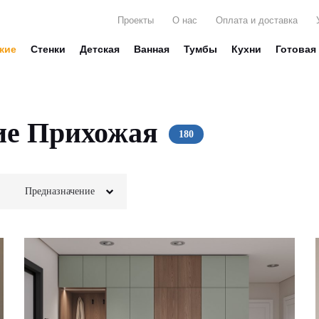
Проекты
О нас
Оплата и доставка
жие
Стенки
Детская
Ванная
Тумбы
Кухни
Готовая
ие Прихожая
Предназначение
Для белья
Зеркала
Для вещей
Стекло
Для декора
Глянец