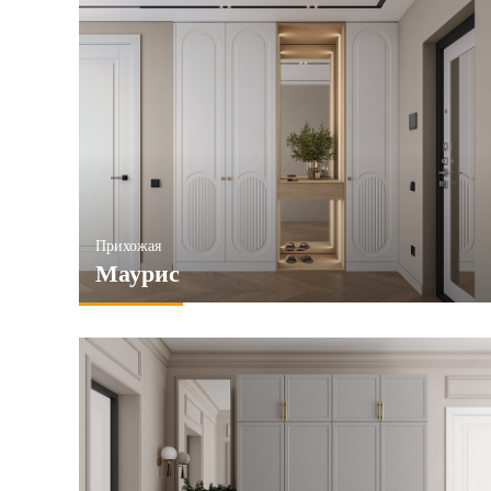
Прихожая
Маурис