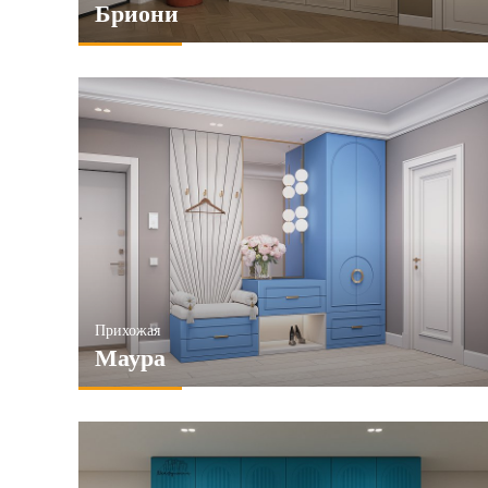
Бриони
Прихожая
Маура