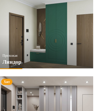
Прихожая
Линдор
Хит