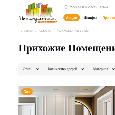
Москва и область, Крым
Акции
Шкафы
Прихо
Главная
/
Каталог
/
Прихожая на заказ
Прихожие Помещен
Стиль
Количество дверей
Материал
Классика
2х створчатые
МДФ
Минимализм
Хит
Неоклассика
3х створчатые
ЛДСП
Кантри
Модерн
4х створчатые
Шпон
Скандинавский
Современный
5и створчатые
Камень