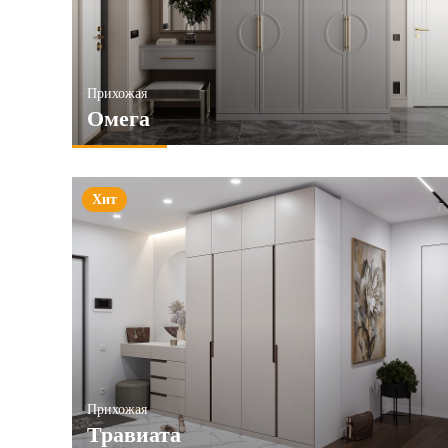
Прихожая
Омега
Хит
Прихожая
Травиата