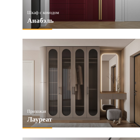
Шкаф с комодом
Анабэль
Прихожая
Лауреат