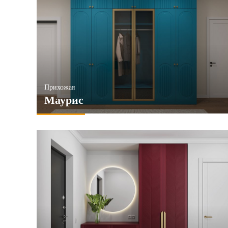
Прихожая
Маурис