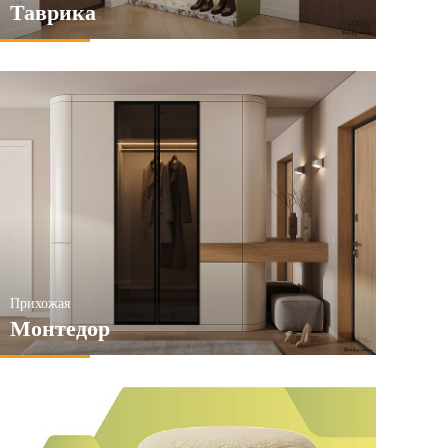
Таврика
Прихожая
Монтедор