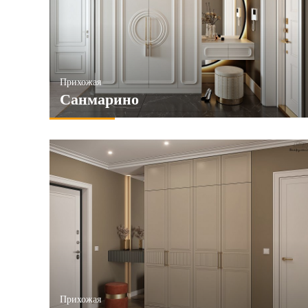
Хай-тек
Лофт
6и створчатые
Кожа
ПРИМЕНИТЬ
ПРИМЕ
ПРИМЕНИТЬ
Прихожая
Санмарино
Прихожая