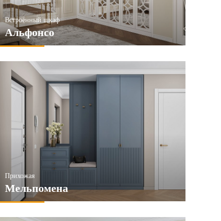
Встроенный шкаф
Альфонсо
Прихожая
Мельпомена