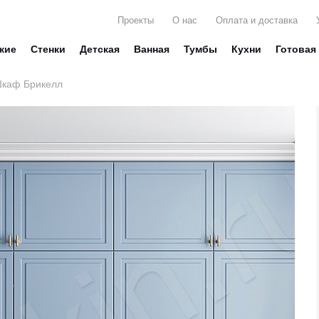
Проекты
О нас
Оплата и доставка
жие
Стенки
Детская
Ванная
Тумбы
Кухни
Готовая
каф Брикелл