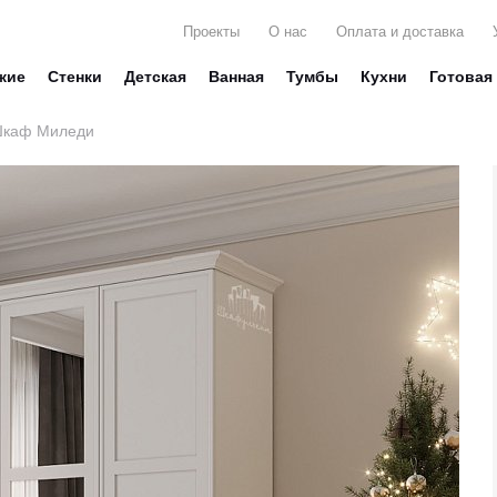
Проекты
О нас
Оплата и доставка
жие
Стенки
Детская
Ванная
Тумбы
Кухни
Готовая
каф Миледи