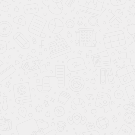
Стенка
Эконима
Стенка
Нельсон