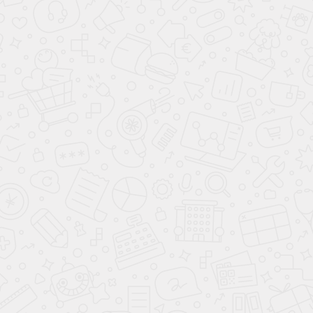
Часто ищут
Помещение
Гостиная
Цвет
Древесный
8 (800) 200-98-18
Консультации и заказ по телефону
с 09:00 до 21:00 без выходных