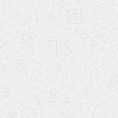
Стенка
Кассандра
Стенка
Вердикт