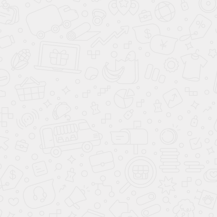
Стенка
Нолти
Стенка
Эллина