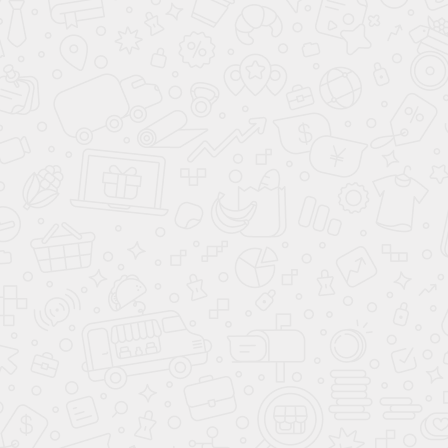
Хиты продаж
Хит
Прихожая
Санмарино