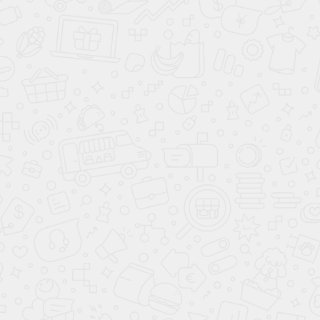
Стенка
Вуди
Хит