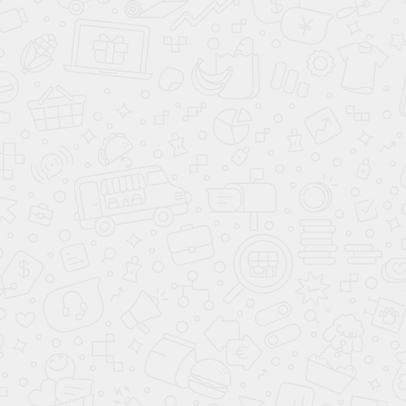
Красный
Синий
Розовый
Коричневый
Золото
Светлые
Темные
8 (800) 200-98-18
Консультации и заказ по телефону
с 09:00 до 21:00 без выходных
Написать директору