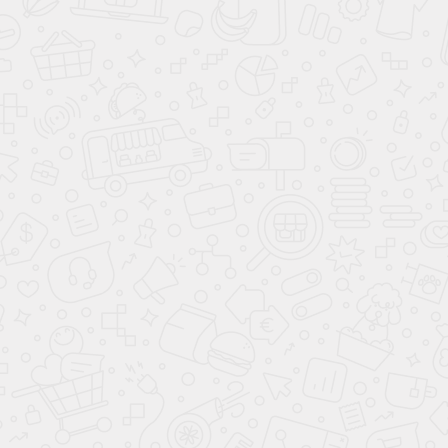
Гарнитур
Хадсон
Хиты продаж
Хит