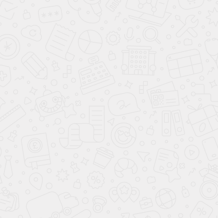
Прихожая
Санмарино
Часто ищут
Цвет
Белый
Зеленый
Серый
Черный
Древесный
Цветной