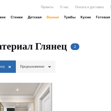
Проекты
О нас
Оплата и доставка
жие
Стенки
Детская
Ванная
Тумбы
Кухни
Готовая
териал Глянец
нец
Предназначение
Для белья
Стекло
Для вещей
Глянец
Для декора
Матовые