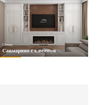
Стенка
Санмарино с камином