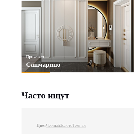
Прихожая
Санмарино
Часто ищут
Цвет
Черный
Золото
Темные