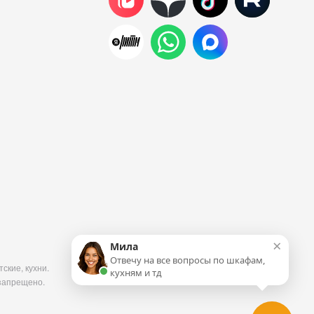
×
Мила
Отвечу на все вопросы по шкафам,
ские, кухни.
кухням и тд
запрещено.