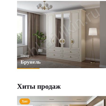
Шкаф
Брунель
Хиты продаж
Хит