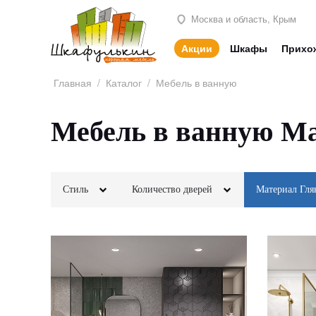
Москва и область, Крым
Акции
Шкафы
Прихо
Главная
/
Каталог
/
Мебель в ванную
Мебель в ванную Ма
Стиль
Количество дверей
Материал Гля
Классика
2х створчатые
Современный
МДФ
Неоклассика
Минимализм
ЛДСП
ПРИМЕНИТЬ
Модерн
Скандинавский
Шпон
Камень