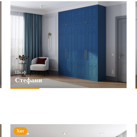
Шкаф
Стефани
Хит