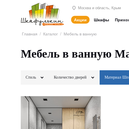
Москва и область, Крым
Акции
Шкафы
Прихо
Главная
/
Каталог
/
Мебель в ванную
Мебель в ванную М
Стиль
Количество дверей
Материал Шп
Классика
2х створчатые
Современный
МДФ
Неоклассика
Минимализм
ЛДСП
ПРИМЕНИТЬ
Модерн
Скандинавский
Шпон
Камень