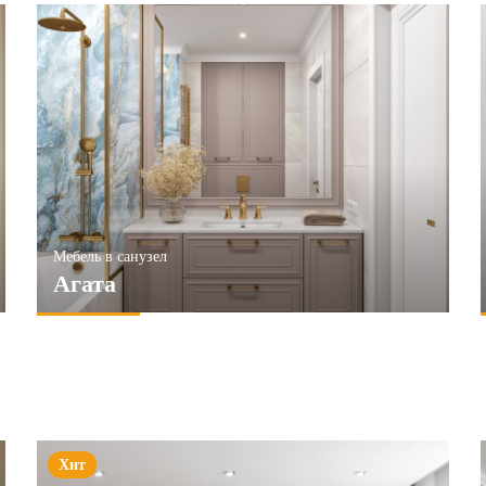
Мебель в санузел
Агата
Хит