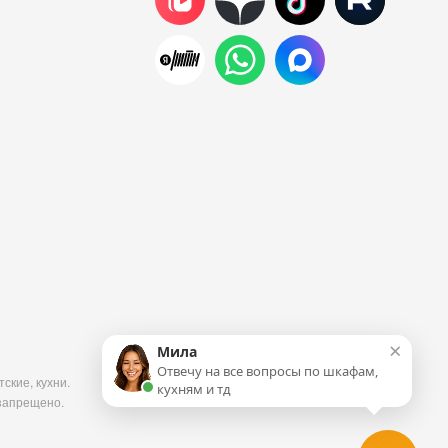
×
Мила
Отвечу на все вопросы по шкафам,
ские, кухни.
кухням и тд
запрещено.