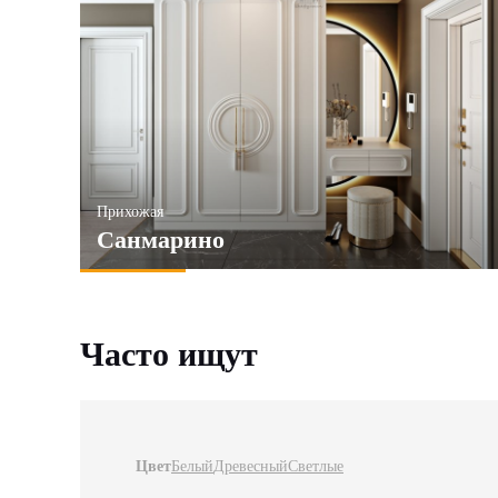
Прихожая
Санмарино
Часто ищут
Цвет
Белый
Древесный
Светлые