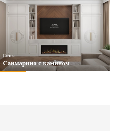
Стенка
Санмарино с камином