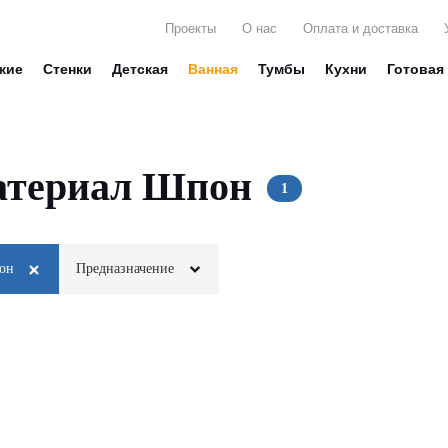
Проекты
О нас
Оплата и доставка
жие
Стенки
Детская
Ванная
Тумбы
Кухни
Готовая
атериал Шпон
он
Предназначение
Для белья
Стекло
Для вещей
Глянец
Для декора
Матовые