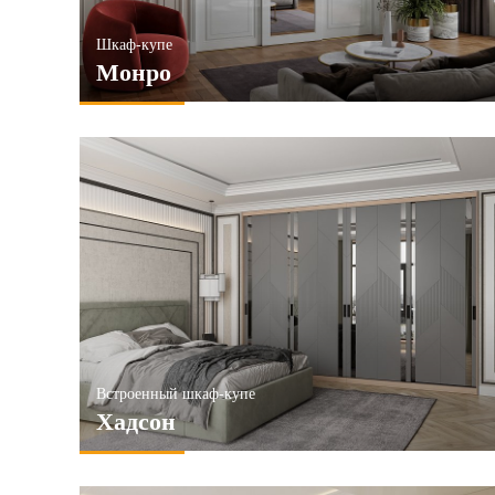
Шкаф-купе
Монро
Встроенный шкаф-купе
Хадсон