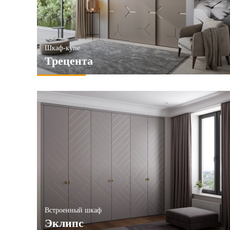
Шкаф-купе
Трецента
Встроенный шкаф
Эклипс