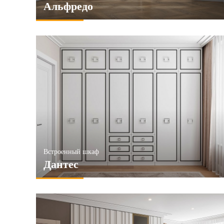
Альфредо
Встроенный шкаф
Дантес