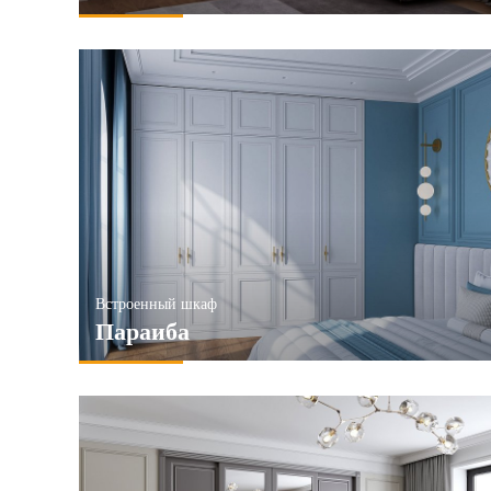
Встроенный шкаф
Параиба