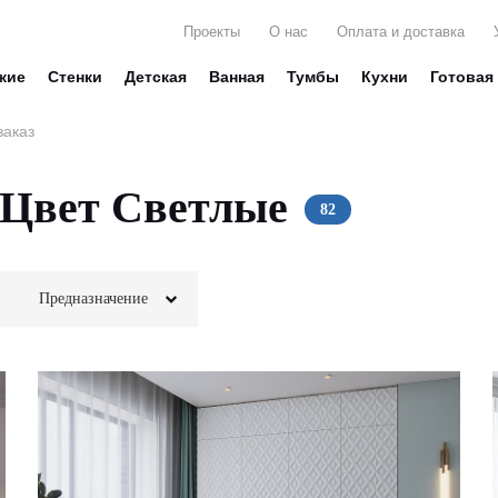
Проекты
О нас
Оплата и доставка
жие
Стенки
Детская
Ванная
Тумбы
Кухни
Готовая
заказ
Цвет Светлые
Предназначение
Для белья
Стекло
Для вещей
Пескоструй
Для декора
Глянец
Для книг
Матовые