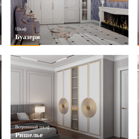
Шкаф
Буазери
Встроенный шкаф
Ришелье