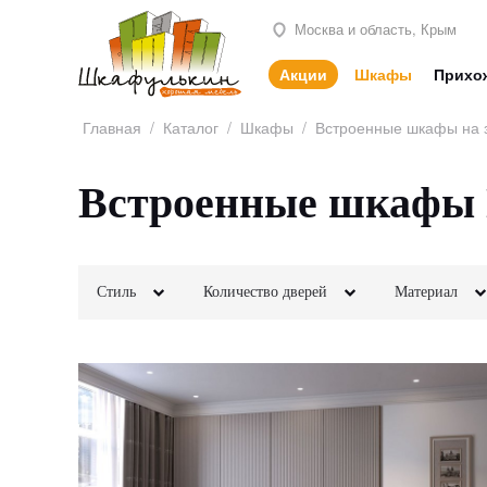
Москва и область, Крым
Акции
Шкафы
Прихо
Главная
/
Каталог
/
Шкафы
/
Встроенные шкафы на 
Встроенные шкафы 
Стиль
Количество дверей
Материал
Классика
2х створчатые
Лофт
МДФ
Неоклассика
3х створчатые
Минимализм
ЛДСП
Модерн
4х створчатые
Скандинавский
Шпон
Современный
5и створчатые
Хай-тек
Зеркала