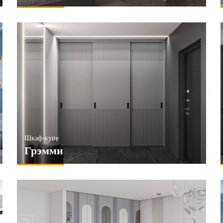
Шкаф-купе
Грэмми