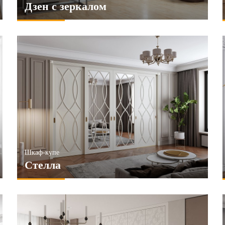
Дзен с зеркалом
Шкаф-купе
Стелла