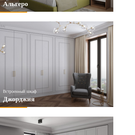
Альгеро
Встроенный шкаф
Джорджия