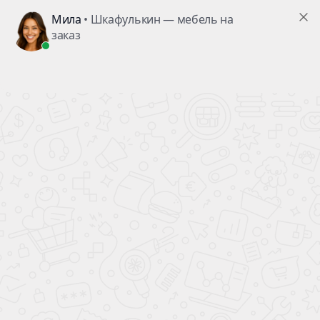
Заказ №11132