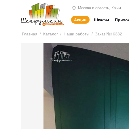
Москва и область, Крым
Акции
Шкафы
Прихо
Главная
/
Каталог
/
Наши работы
/
Заказ №16382