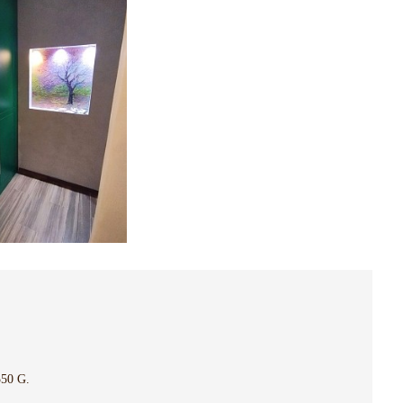
50 G.