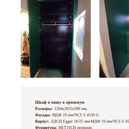
Шкаф в нишу в прихожую
Размеры:
1204х2655х500 мм.
Фасады:
МДФ 19 мм/NCS S 4550 G.
Корпус:
ЛДСП Egger 16/25 мм/МДФ 19 мм/NCS S 45
Фурнитура:
HETTICH premium.