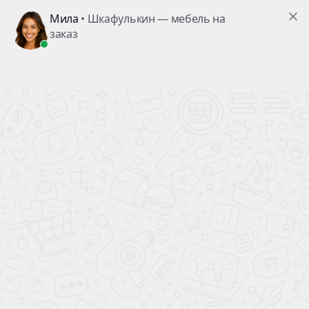
Заказ №19240