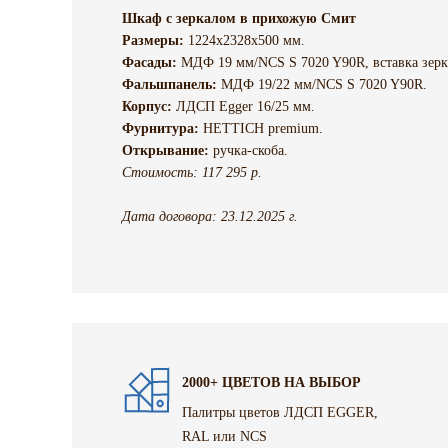
Шкаф с зеркалом в прихожую Смит
Размеры:
1224х2328х500 мм.
Фасады:
МДФ 19 мм/NCS S 7020 Y90R, вставка зерк
Фальшпанель:
МДФ 19/22 мм/NCS S 7020 Y90R.
Корпус:
ЛДСП Egger 16/25 мм.
Фурнитура:
HETTICH premium.
Открывание:
ручка-скоба.
Стоимость: 117 295 р.
Дата договора: 23.12.2025 г.
2000+ ЦВЕТОВ НА ВЫБОР
Палитры цветов ЛДСП EGGER,
RAL или NCS