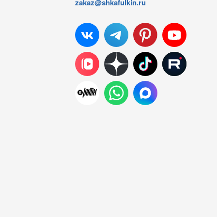
zakaz@shkafulkin.ru