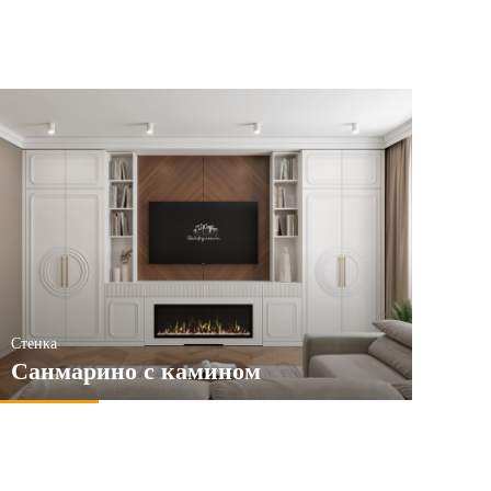
Стенка
Санмарино с камином