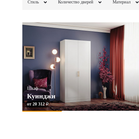
Стиль
Количество дверей
Материал
Классика
2х створчатые
Прованс
МДФ
Неоклассика
3х створчатые
Минимализм
ЛДСП
Современный
4х створчатые
Скандинавский
Матовые
5и створчатые
ПРИМЕНИТЬ
ПРИМЕ
6и створчатые
ПРИМЕНИТЬ
Шкаф
Куинджи
от 20 312
q