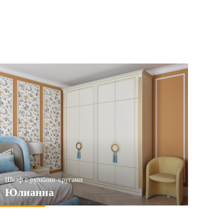
Шкаф с ручками-кругами
Юлианна