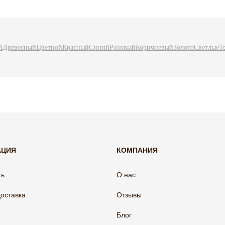
й
Древесный
Цветной
Красный
Синий
Розовый
Коричневый
Золото
Светлые
Т
АЦИЯ
КОМПАНИЯ
ть
О нас
доставка
Отзывы
Блог