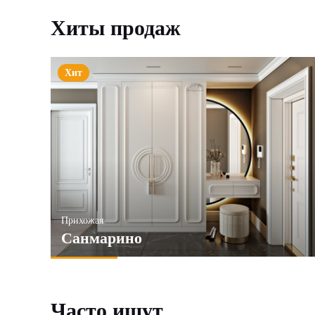
Хиты продаж
Хит
Прихожая
Санмарино
Часто ищут