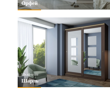
Орфей
Шкаф-купе
Шарль