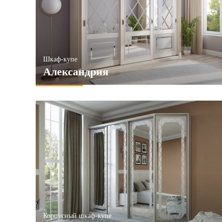
Прованс
6и створчатые
Хай-тек
Зеркала
Стекло
ПРИМЕНИТЬ
ПРИМЕНИТЬ
ПРИМЕ
Шкаф-купе
Александрия
Корпусный шкаф-купе