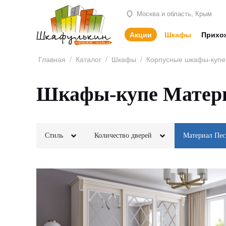
Москва и область, Крым
Акции
Шкафы
Прихо
Главная
/
Каталог
/
Шкафы
/
Корпусные шкафы-купе
Шкафы-купе Матери
Стиль
Количество дверей
Материал Пес
Классика
2х створчатые
Лофт
МДФ
Неоклассика
3х створчатые
Минимализм
ЛДСП
Модерн
4х створчатые
Этнический
Шпон
Современный
5и створчатые
Скандинавский
Кожа