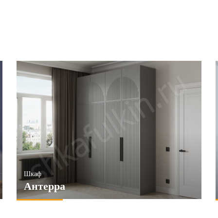
Шкаф
Антерра