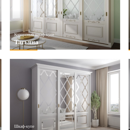
Глянец
ПРИМЕНИТЬ
Матовые
НИТЬ
Корпусный шкаф-купе
Татьяна
Шкаф-купе