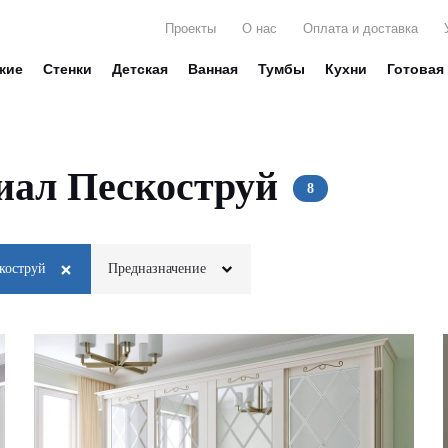
Проекты
О нас
Оплата и доставка
жие
Стенки
Детская
Ванная
Тумбы
Кухни
Готовая
ал Пескоструй
коструй
Предназначение
Для белья
Фотопечать
Для вещей
Пескоструй
Для книг
Фреска