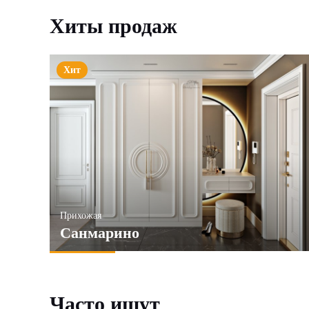
Хиты продаж
Хит
Прихожая
Санмарино
Часто ищут