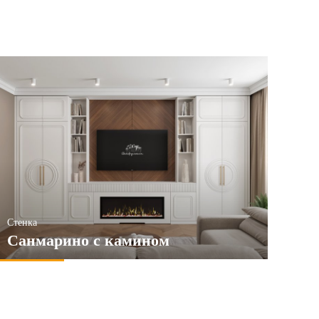
Стенка
Санмарино с камином