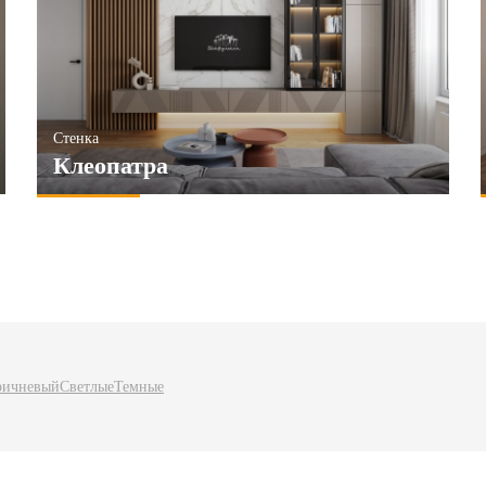
Стенка
Клеопатра
ричневый
Светлые
Темные