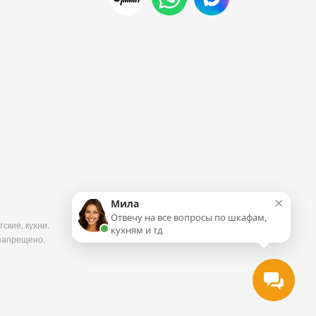
×
Мила
Отвечу на все вопросы по шкафам,
ские, кухни.
кухням и тд
запрещено.