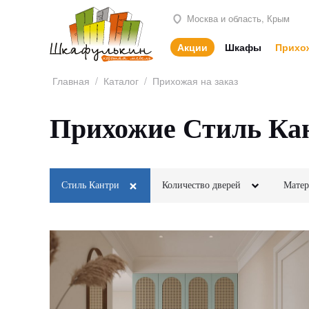
Москва и область, Крым
Акции
Шкафы
Прихо
Главная
/
Каталог
/
Прихожая на заказ
Прихожие Стиль Ка
Стиль Кантри
Количество дверей
Матер
Классика
2х створчатые
М
Минимализм
Неоклассика
3х створчатые
Л
Кантри
Модерн
4х створчатые
Шп
Скандинавский
Современный
5и створчатые
Ка