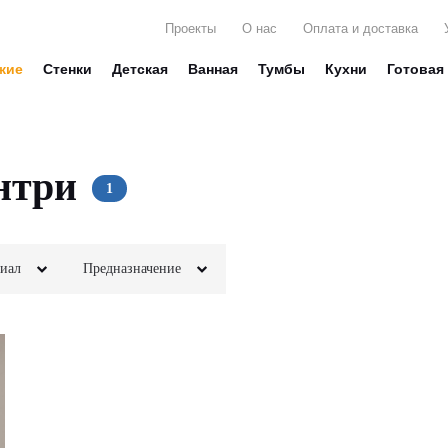
Проекты
О нас
Оплата и доставка
жие
Стенки
Детская
Ванная
Тумбы
Кухни
Готовая
нтри
иал
Предназначение
ДФ
Для белья
Зеркала
ДСП
Для вещей
Стекло
он
Для декора
Глянец
мень