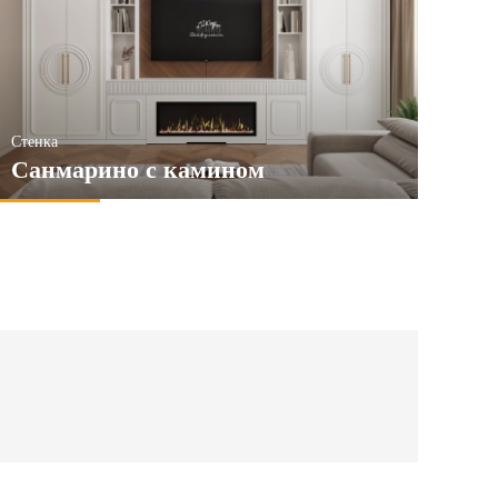
Стенка
Санмарино с камином