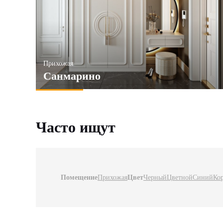
Прихожая
Санмарино
Часто ищут
Помещение
Прихожая
Цвет
Черный
Цветной
Синий
Ко