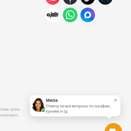
×
Мила
Отвечу на все вопросы по шкафам,
ские, кухни.
кухням и тд
запрещено.