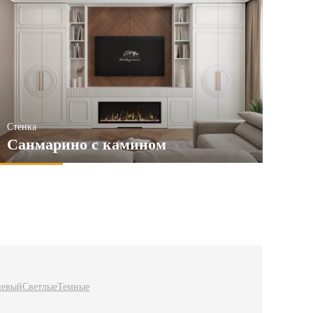
Стенка
Санмарино с камином
невый
Светлые
Темные