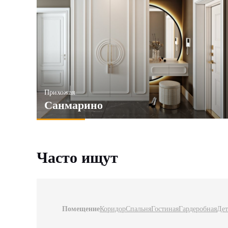
Прихожая
Санмарино
Часто ищут
Помещение
Коридор
Спальня
Гостиная
Гардеробная
Дет