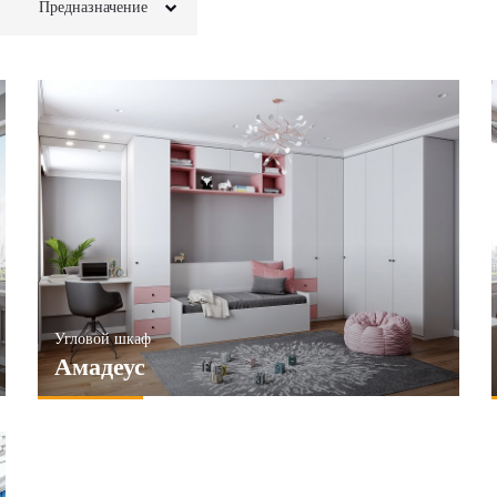
Предназначение
Для белья
Фотопечать
Для книг
Для вещей
Пескоструй
Для посуды
Для декора
Фреска
Под ТВ
Глянец
ПРИМЕНИТЬ
Матовые
Ассорти
Угловой шкаф
НИТЬ
Амадеус