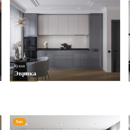
Кухня
Эврика
Хит