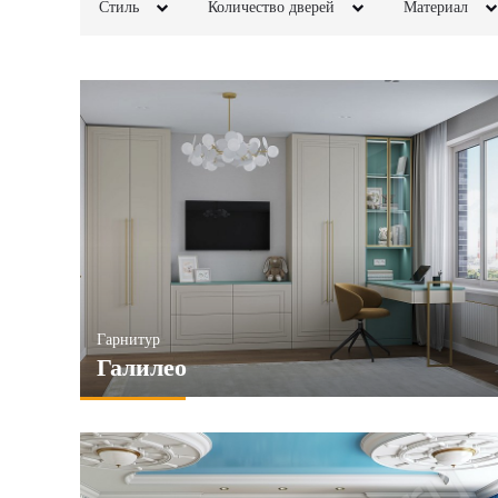
Стиль
Количество дверей
Материал
Классика
2х створчатые
Лофт
МДФ
Неоклассика
3х створчатые
Минимализм
ЛДСП
Модерн
4х створчатые
Этнический
Шпон
Современный
5и створчатые
Скандинавский
Кожа
Прованс
6и створчатые
Хай-тек
Зеркала
Стекло
ПРИМЕНИТЬ
ПРИМЕНИТЬ
Гарнитур
ПРИМЕ
Галилео