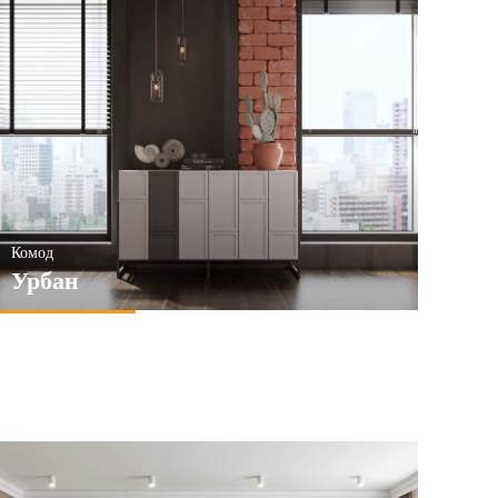
Комод
Урбан