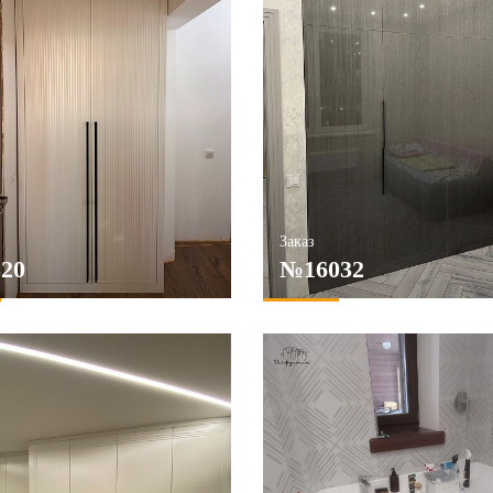
Заказ
20
№16032