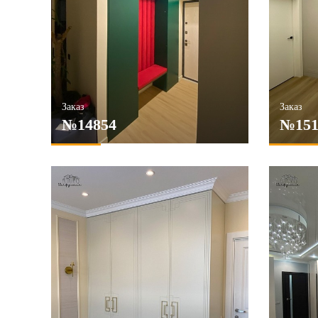
Заказ
Заказ
№14854
№151