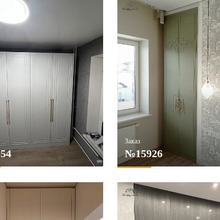
Заказ
54
№15926