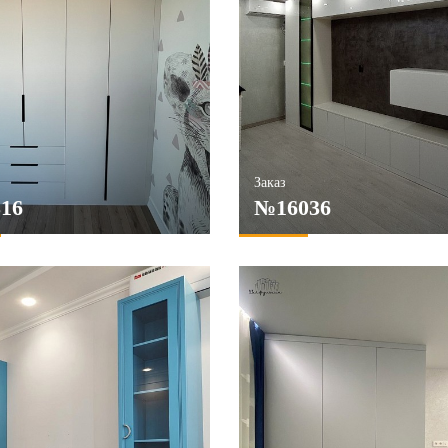
НИТЬ
Заказ
16
№16036