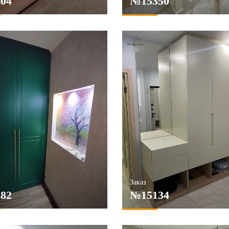
04
№15350
Заказ
82
№15134