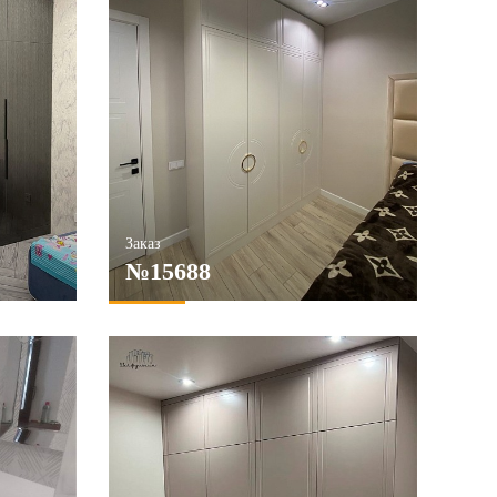
Заказ
№15688