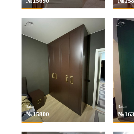
№15690
№158
Заказ
Заказ
№15800
№163