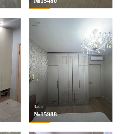
№15480
Заказ
№15988