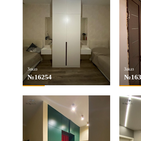
Заказ
Заказ
№16254
№163