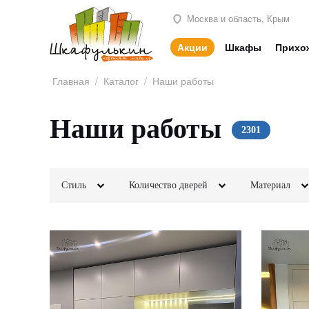
Москва и область, Крым
Акции
Шкафы
Прихо
Главная
/
Каталог
/
Наши работы
Наши работы
Стиль
Количество дверей
Материал
Классика
3х створчатые
Зеркала
Неоклассика
4х створчатые
Стекло
Современный
Глянец
ПРИМЕНИТЬ
Матовые