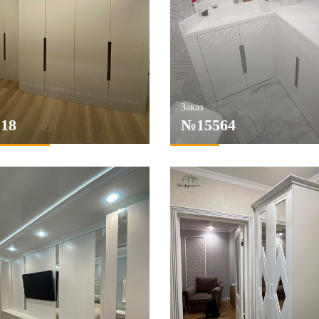
Заказ
18
№15564