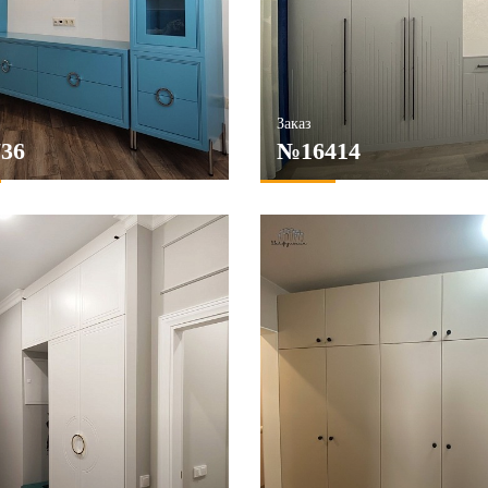
Заказ
36
№16414