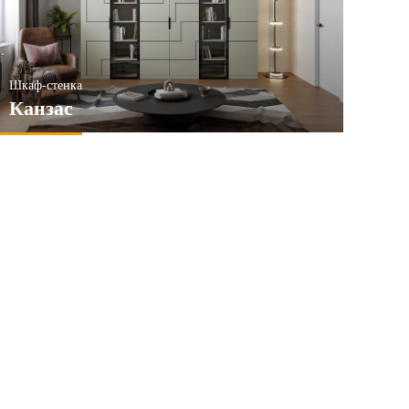
Шкаф-стенка
Канзас