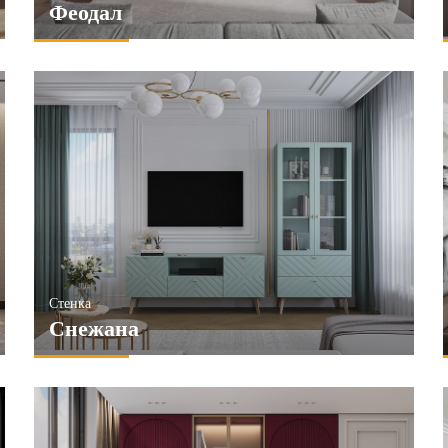
Феодал
Стенка
Снежана