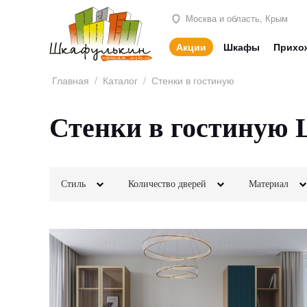
Москва и область, Крым
Акции
Шкафы
Прихо
Главная
/
Каталог
/
Стенки в гостиную
Стенки в гостиную 
Стиль
Количество дверей
Материал
Классика
2х створчатые
МДФ
Лофт
Неоклассика
3х створчатые
ЛДСП
Минимализм
Модерн
4х створчатые
Шпон
Скандинавский
Современный
5и створчатые
Камень