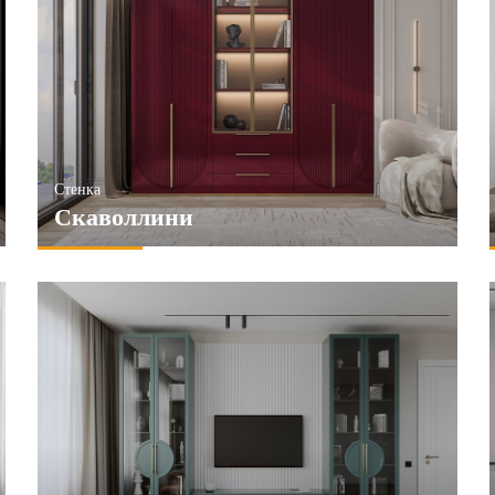
Стенка
Скаволлини