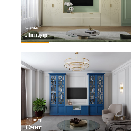
Стенка
Линдор
Гарнитур
Смит