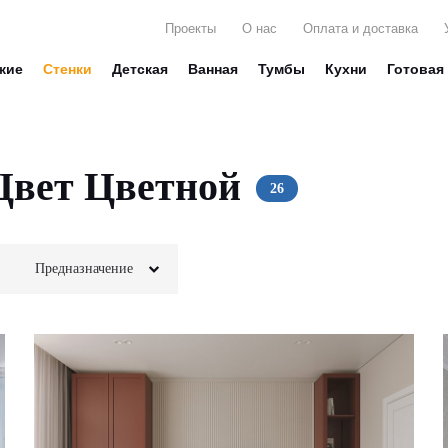
Проекты
О нас
Оплата и доставка
жие
Стенки
Детская
Ванная
Тумбы
Кухни
Готовая
Цвет Цветной
Предназначение
Для белья
Зеркала
Для книг
Для вещей
Стекло
Для посуды
Для декора
Глянец
Под ТВ
Матовые