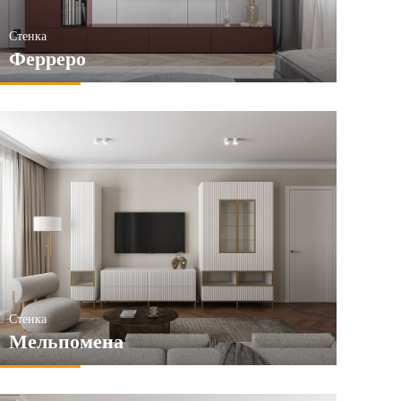
Стенка
Ферреро
Стенка
Мельпомена