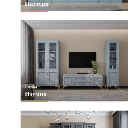
Паттерн
Стенка
Изумио