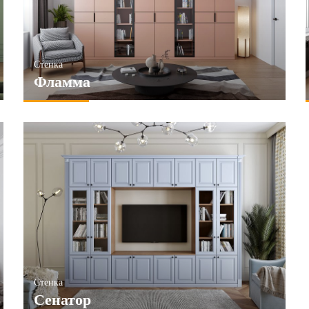
Стенка
Фламма
Стенка
Сенатор