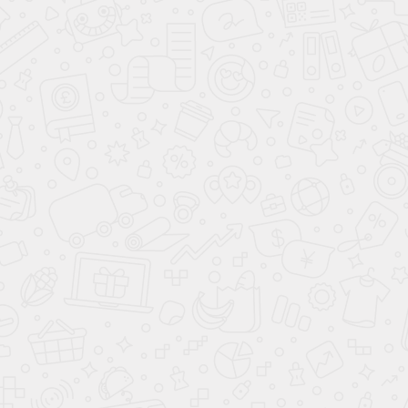
Стенка
Виардо
Гарнитур
Джанкой